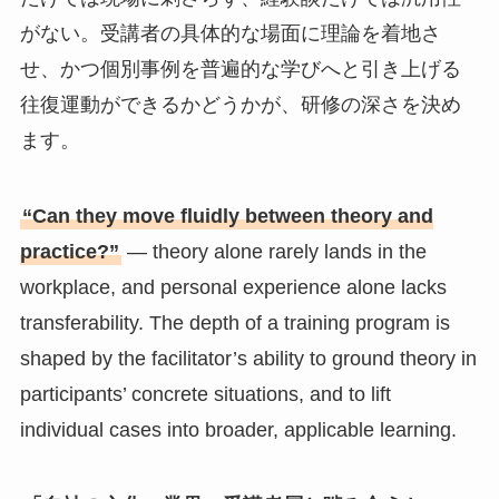
がない。受講者の具体的な場面に理論を着地さ
せ、かつ個別事例を普遍的な学びへと引き上げる
往復運動ができるかどうかが、研修の深さを決め
ます。
“Can they move fluidly between theory and
practice?”
— theory alone rarely lands in the
workplace, and personal experience alone lacks
transferability. The depth of a training program is
shaped by the facilitator’s ability to ground theory in
participants’ concrete situations, and to lift
individual cases into broader, applicable learning.