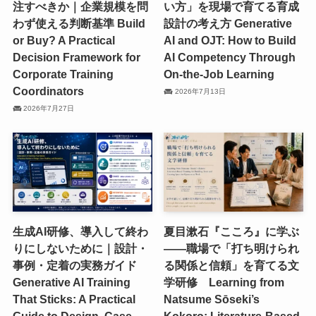
注すべきか｜企業規模を問
い方」を現場で育てる育成
わず使える判断基準 Build
設計の考え方 Generative
or Buy? A Practical
AI and OJT: How to Build
Decision Framework for
AI Competency Through
Corporate Training
On-the-Job Learning
Coordinators
2026年7月13日
2026年7月27日
生成AI研修、導入して終わ
夏目漱石『こころ』に学ぶ
りにしないために｜設計・
——職場で「打ち明けられ
事例・定着の実務ガイド
る関係と信頼」を育てる文
Generative AI Training
学研修 Learning from
That Sticks: A Practical
Natsume Sōseki’s
Guide to Design, Case
Kokoro: Literature-Based