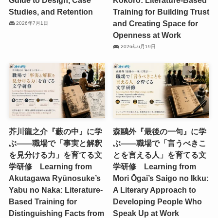
Studies, and Retention
Training for Building Trust
and Creating Space for
2026年7月1日
Openness at Work
2026年6月19日
芥川龍之介『藪の中』に学
森鷗外『最後の一句』に学
ぶ——職場で「事実と解釈
ぶ——職場で「言うべきこ
を見分ける力」を育てる文
とを言える人」を育てる文
学研修 Learning from
学研修 Learning from
Akutagawa Ryūnosuke’s
Mori Ōgai’s Saigo no Ikku:
Yabu no Naka: Literature-
A Literary Approach to
Based Training for
Developing People Who
Distinguishing Facts from
Speak Up at Work