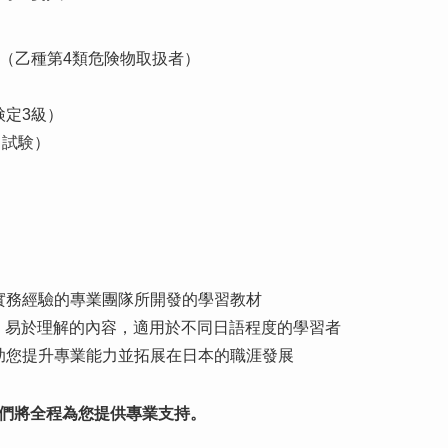
（乙種第4類危険物取扱者）
検定3級）
ト試験）
實務經驗的專業團隊所開發的學習教材
、易於理解的內容，適用於不同日語程度的學習者
助您提升專業能力並拓展在日本的職涯發展
們將全程為您提供專業支持。