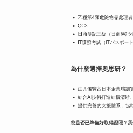
乙種第4類危險物品處理者
QC3
日商簿記三級（日商簿記
IT護照考試（ITパスポー
為什麼選擇奧思研？
由具備豐富日本企業培訓
結合AI技術打造結構清晰
提供完善的支援體系，協
您是否已準備好取得證照？我