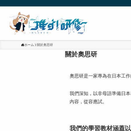
ホーム
關於奧思研
關於奧思研
奧思研是一家專為在日本工作
我們深知，以非母語準備日本
內容，從容應試。
我們的學習教材涵蓋以