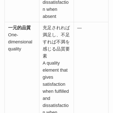
dissatisfactio
n when
absent
一元的品質
充足されれば
—
One-
満足し、不足
dimensional
すれば不満を
quality
感じる品質要
素
A quality
element that
gives
satisfaction
when fulfilled
and
dissatisfactio
n when