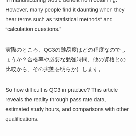
in manufacturing would benefit from obtaining.
However, many people find it daunting when they
hear terms such as “statistical methods” and
“calculation questions.”
実際のところ、QC3の難易度はどの程度なのでし
ょうか？合格率や必要な勉強時間、他の資格との
比較から、その実態を明らかにします。
So how difficult is QC3 in practice? This article
reveals the reality through pass rate data,
estimated study hours, and comparisons with other
qualifications.