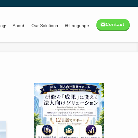
Contact
log
About
Our Solutions
🌐 Language