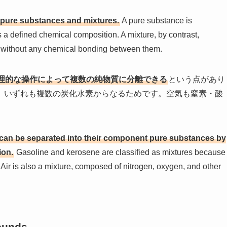
pure substances and mixtures.
A pure substance is
 defined chemical composition. A mixture, by contrast,
 without any chemical bonding between them.
理的な操作によって複数の純物質に分離できる
という点があり
、いずれも複数の炭化水素からなるためです。空気も窒素・酸
 can be separated into their component pure substances by
ion.
Gasoline and kerosene are classified as mixtures because
ir is also a mixture, composed of nitrogen, oxygen, and other
ounds