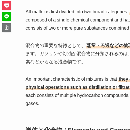
All matter is first divided into two broad categories:
composed of a single chemical component and has a
consists of two or more pure substances combined
混合物の重要な特徴として、
蒸留・ろ過などの物
ます。ガソリンや灯油が混合物に分類されるのは
素などからなる混合物です。
An important characteristic of mixtures is that
they
physical operations such as distillation or filtrat
each consists of multiple hydrocarbon compounds. A
gases.
単体と化合物 / Elements and Comp