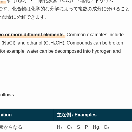
す。
水（H₂O）・二酸化炭素（CO₂）・塩化ナトリウム
表例です。化合物は化学的な分解によって複数の成分に分けること
と酸素に分解できます。
 or more different elements.
Common examples include
de (NaCl), and ethanol (C₂H₅OH). Compounds can be broken
for example, water can be decomposed into hydrogen and
follows.
nition
主な例 / Examples
素からなる
H₂、O₂、S、P、Hg、O₃