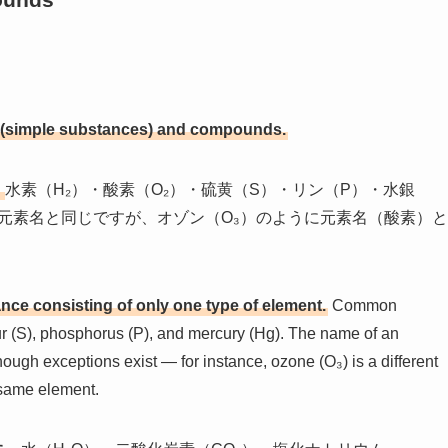
 (simple substances) and compounds.
。
水素（H₂）・酸素（O₂）・硫黄（S）・リン（P）・水銀
元素名と同じですが、オゾン（O₃）のように元素名（酸素）と
nce consisting of only one type of element.
Common
ur (S), phosphorus (P), and mercury (Hg). The name of an
hough exceptions exist — for instance, ozone (O₃) is a different
 same element.