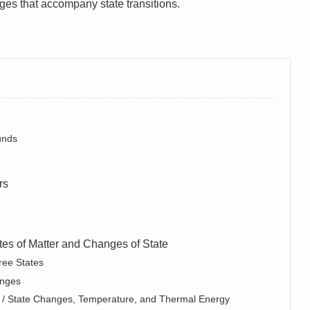
ges that accompany state transitions.
nds
rs
f Matter and Changes of State
ree States
nges
hanges, Temperature, and Thermal Energy