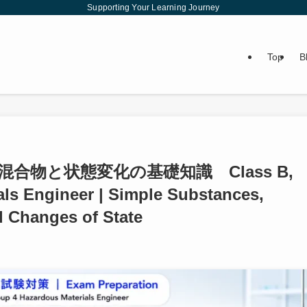
Supporting Your Learning Journey
Top
B
合物と状態変化の基礎知識 Class B,
ls Engineer | Simple Substances,
 Changes of State