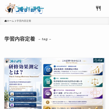
ホーム
学習内容定着
学習内容定着
– tag –
研修