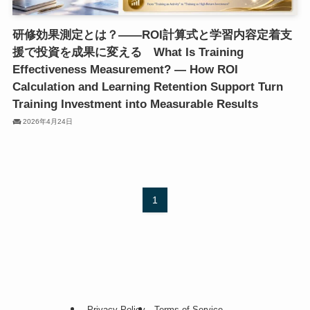
研修効果測定とは？——ROI計算式と学習内容定着支
援で投資を成果に変える What Is Training
Effectiveness Measurement? — How ROI
Calculation and Learning Retention Support Turn
Training Investment into Measurable Results
2026年4月24日
1
Privacy Policy
Terms of Service